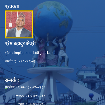
प्रवक्ता
प्रेम बहादुर क्षेत्री
इमेल:
simpleprem.pbt@gmail.com
सम्पर्क: ९८५२८४५९०२
सम्पर्क :
फोन: +९७७-०३५-४५०२९६,
+९७७-०३५-४५००३९
+९७७-०३५-४५०५७३