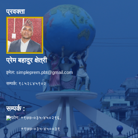
प्रवक्ता
प्रेम बहादुर क्षेत्री
इमेल:
simpleprem.pbt@gmail.com
सम्पर्क: ९८५२८४५९०२
सम्पर्क :
फोन: +९७७-०३५-४५०२९६,
+९७७-०३५-४५००३९