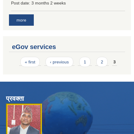
Post date:
3 months 2 weeks
more
eGov services
Pages
« first
‹ previous
1
2
3
प्रवक्ता