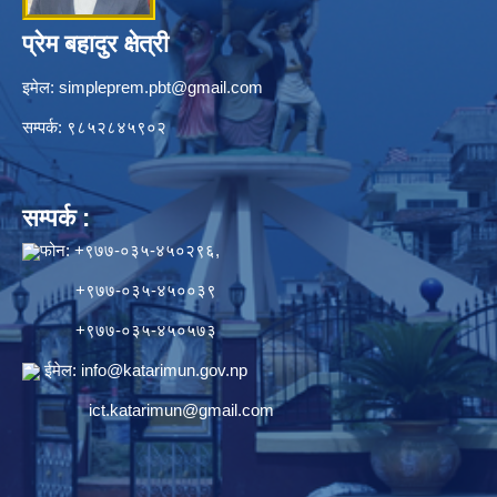
प्रेम बहादुर क्षेत्री
इमेल:
simpleprem.pbt@gmail.com
सम्पर्क: ९८५२८४५९०२
सम्पर्क :
फोन: +९७७-०३५-४५०२९६,
+९७७-०३५-४५००३९
+९७७-०३५-४५०५७३
ईमेल:
info@katarimun.gov.np
ict.katarimun@gmail.com