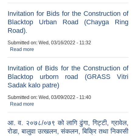
Fabricated Steel Parts for Trail Bridges.
Invitation for Bids for the Construction of
Blacktop Urban Road (Chayga Ring
Road).
Submitted on:
Wed, 03/16/2022 - 11:32
Read more
about Invitation for Bids for the Construction of
Blacktop Urban Road (Chayga Ring Road).
Invitation of Bids for the Construction of
Blacktop urborn road (GRASS Vitri
Sadak kalo patre)
Submitted on:
Wed, 03/09/2022 - 11:40
Read more
about Invitation of Bids for the Construction of
Blacktop urborn road (GRASS Vitri Sadak kalo
patre)
आ. व. २०७८/०७९ को लागि ढुंगा, गिट्टी, ग्रावेल,
रोडा, बालुवा उत्खलन, संकलन, बिक्रि तथा निकासी