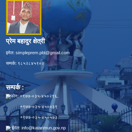
प्रेम बहादुर क्षेत्री
इमेल:
simpleprem.pbt@gmail.com
सम्पर्क: ९८५२८४५९०२
सम्पर्क :
फोन: +९७७-०३५-४५०२९६,
+९७७-०३५-४५००३९
+९७७-०३५-४५०५७३
ईमेल:
info@katarimun.gov.np