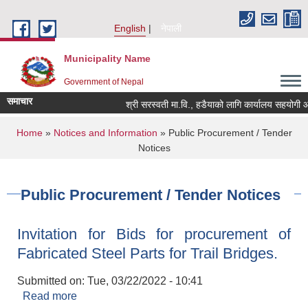
Skip to main content
English
नेपाली
Municipality Name
Government of Nepal
समाचार
श्री सरस्वती मा.वि., हडैयाको लागि कार्यालय सहयोगी आवश्
You are here
Home
»
Notices and Information
» Public Procurement / Tender
Notices
Public Procurement / Tender Notices
Invitation for Bids for procurement of
Fabricated Steel Parts for Trail Bridges.
Submitted on:
Tue, 03/22/2022 - 10:41
Read more
about Invitation for Bids for procurement of