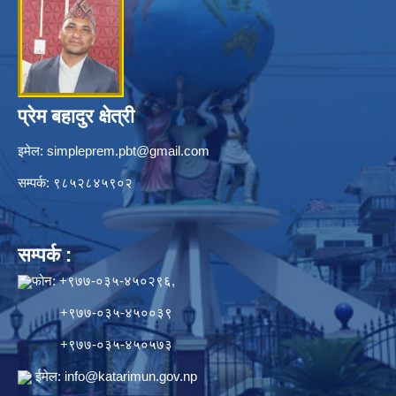
प्रेम बहादुर क्षेत्री
इमेल:
simpleprem.pbt@gmail.com
सम्पर्क: ९८५२८४५९०२
सम्पर्क :
फोन: +९७७-०३५-४५०२९६,
+९७७-०३५-४५००३९
+९७७-०३५-४५०५७३
ईमेल:
info@katarimun.gov.np