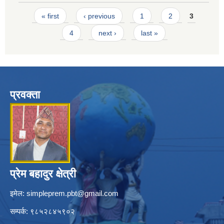
Pages
« first
‹ previous
1
2
3
4
next ›
last »
प्रवक्ता
प्रेम बहादुर क्षेत्री
इमेल:
simpleprem.pbt@gmail.com
सम्पर्क: ९८५२८४५९०२