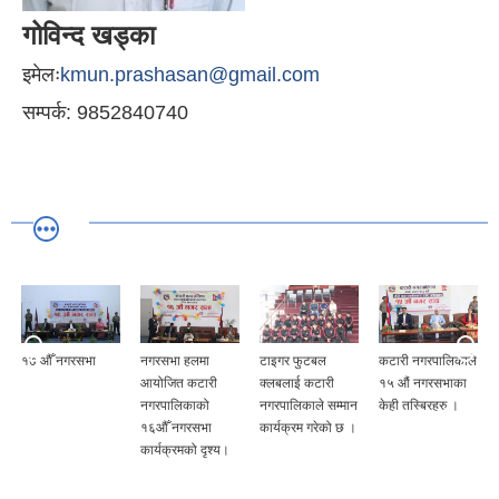
गोविन्द खड्का
इमेलः
kmun.prashasan@gmail.com
सम्पर्क: 9852840740
१७ औँ नगरसभा
नगरसभा हलमा
टाइगर फुटबल
कटारी नगरपालिकाले
आयोजित कटारी
क्लबलाई कटारी
१५ औं नगरसभाका
नगरपालिकाको
नगरपालिकाले सम्मान
केही तस्बिरहरु ।
१६औँ नगरसभा
कार्यक्रम गरेको छ ।
कार्यक्रमको दृश्य।