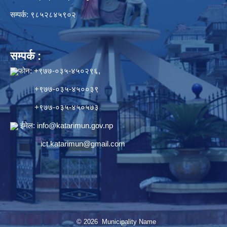
सम्पर्क: ९८५२८४५९०२
सम्पर्क :
फोन: +९७७-०३५-४५०२९६,
+९७७-०३५-४५००३९
+९७७-०३५-४५०५७३
ईमेल:
info@katarimun.gov.np
ict.katarimun@gmail.com
© 2026 Municipality Name