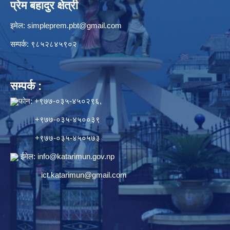
प्रेम बहादुर क्षेत्री
इमेल:
simpleprem.pbt@gmail.com
सम्पर्क: ९८५२८४५९०२
सम्पर्क :
फोन: +९७७-०३५-४५०२९६,
+९७७-०३५-४५००३९
+९७७-०३५-४५०५७३
ईमेल:
info@katarimun.gov.np
ict.katarimun@gmail.com