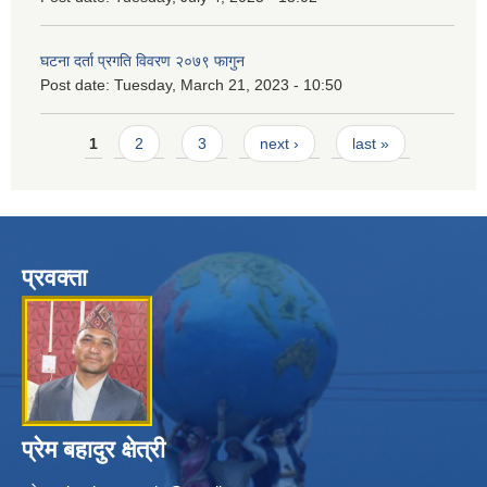
घटना दर्ता प्रगति विवरण २०७९ फागुन
Post date:
Tuesday, March 21, 2023 - 10:50
Pages
1
2
3
next ›
last »
प्रवक्ता
प्रेम बहादुर क्षेत्री