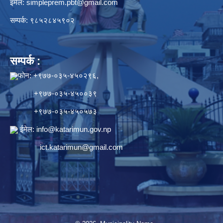
इमेल:
simpleprem.pbt@gmail.com
सम्पर्क: ९८५२८४५९०२
सम्पर्क :
फोन: +९७७-०३५-४५०२९६,
+९७७-०३५-४५००३९
+९७७-०३५-४५०५७३
ईमेल:
info@katarimun.gov.np
ict.katarimun@gmail.com