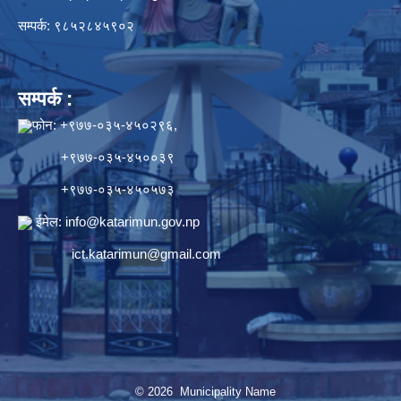
सम्पर्क: ९८५२८४५९०२
सम्पर्क :
फोन: +९७७-०३५-४५०२९६,
+९७७-०३५-४५००३९
+९७७-०३५-४५०५७३
ईमेल:
info@katarimun.gov.np
ict.katarimun@gmail.com
© 2026 Municipality Name