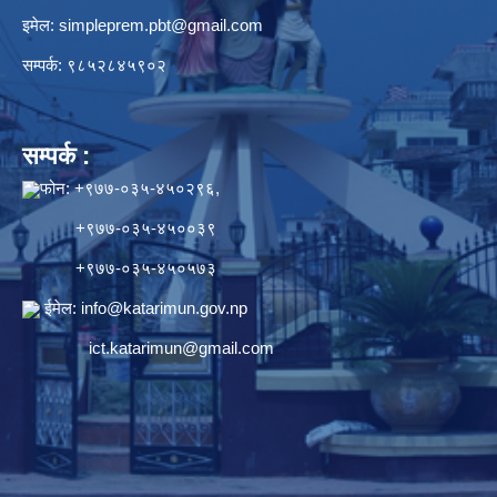
इमेल:
simpleprem.pbt@gmail.com
सम्पर्क: ९८५२८४५९०२
सम्पर्क :
फोन: +९७७-०३५-४५०२९६,
+९७७-०३५-४५००३९
+९७७-०३५-४५०५७३
ईमेल:
info@katarimun.gov.np
ict.katarimun@gmail.com