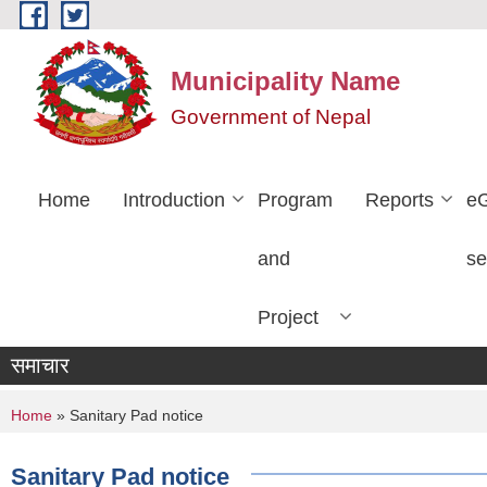
Skip to main content
Municipality Name
Government of Nepal
Home
Introduction
Program
Reports
e
and
se
Project
समाचार
You are here
Home
» Sanitary Pad notice
Sanitary Pad notice