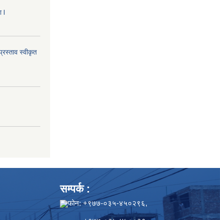
 l
्रस्ताव स्वीकृत
सम्पर्क :
फोन: +९७७-०३५-४५०२९६,