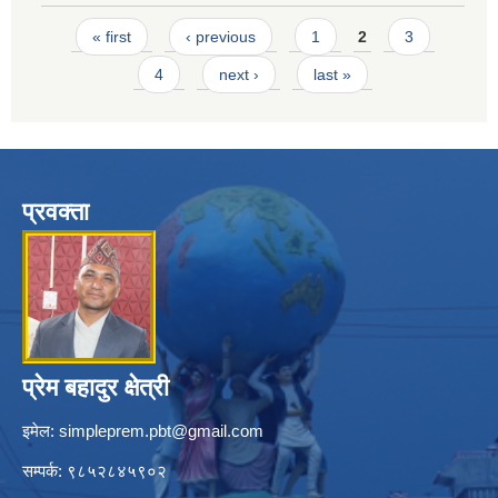
Pages
« first
‹ previous
1
2
3
4
next ›
last »
प्रवक्ता
प्रेम बहादुर क्षेत्री
इमेल:
simpleprem.pbt@gmail.com
सम्पर्क: ९८५२८४५९०२