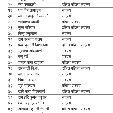
२५
मैया रसाइली
दलित महिला सदस्य
२६
धन विर तामाङ्ग
सदस्य
२७
लाल बहादुर विश्वकर्मा
सदस्य
२८
साबित्रा कार्की
महिला सदस्य
२९
सुना परियार
दलित महिला सदस्य
३०
विष्णु कटुवाल
सदस्य
३१
राम प्रसाद गौतम
सदस्य
३२
पदम कुमारी विश्वकर्मा
दलित महिला सदस्य
३३
युवराज अधिकारी
सदस्य
३४
पप्पु खाँ
सदस्य
३५
चन्द्र माया खड्का
महिला सदस्य
३६
सरस्वती वि.क.
दलित महिला सदस्य
३७
लक्ष्मी थापामगर
सदस्य
३८
जिव राज थापा
सदस्य
३९
युवा पोखरेल
महिला सदस्य
४०
खरि माया बिश्वकर्मा
दलित महिला सदस्य
४१
राम हरि कुमर दनुवार
सदस्य
४२
मदन बहादुर बस्नेत
सदस्य
४३
अम्विका कुमारी नेपाली
दलित महिला सदस्य