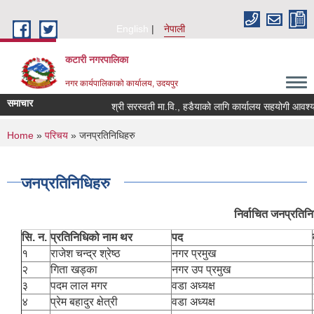
Skip to main content
English
नेपाली
कटारी नगरपालिका
नगर कार्यपालिकाको कार्यालय, उदयपुर
समाचार
श्री सरस्वती मा.वि., हडैयाको लागि कार्यालय सहयोगी आवश्यकता
You are here
Home
»
परिचय
» जनप्रतिनिधिहरु
जनप्रतिनिधिहरु
निर्वाचित जनप्रति
सि. न.
प्रतिनिधिको नाम थर
पद
१
राजेश चन्द्र श्रेष्ठ
नगर प्रमुख
२
गिता खड्का
नगर उप प्रमुख
३
पदम लाल मगर
वडा अध्यक्ष
४
प्रेम बहादुर क्षेत्री
वडा अध्यक्ष