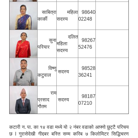
साबित्रा
महिला
98640
कार्की
सदस्य
02248
दलित
सुना
98267
महिला
परियार
52476
सदस्य
विष्णु
98528
सदस्य
कटुवाल
36241
राम
98187
प्रसाद
सदस्य
07210
गौतम
कटारी न. पा. का १४ वडा मध्ये यो २ नंबर वडाको आफ्नो छुट्टै परिचय
छ l गुरासेदेखी गीद्दबर बस्ति सम्म करिब ७ किलोमिटर सिद्धिचरण