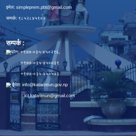
इमेल:
simpleprem.pbt@gmail.com
सम्पर्क: ९८५२८४५९०२
सम्पर्क :
फोन: +९७७-०३५-४५०२९६,
+९७७-०३५-४५००३९
+९७७-०३५-४५०५७३
ईमेल:
info@katarimun.gov.np
ict.katarimun@gmail.com