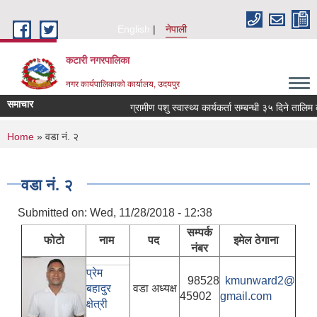
Skip to main content
English
नेपाली
कटारी नगरपालिका
नगर कार्यपालिकाको कार्यालय, उदयपुर
समाचार
ग्रामीण पशु स्वास्थ्य कार्यकर्ता सम्बन्धी ३५ दिने तालिम 
You are here
Home
» वडा नं. २
वडा नं. २
Submitted on:
Wed, 11/28/2018 - 12:38
सम्पर्क
फोटो
नाम
पद
इमेल ठेगाना
नंबर
प्रेम
98528
kmunward2@
बहादुर
वडा अध्यक्ष
45902
gmail.com
क्षेत्री