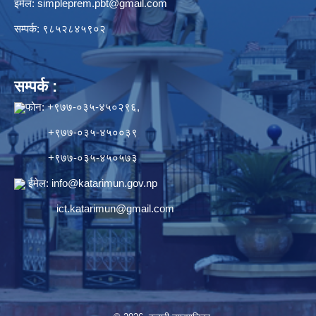
इमेल:
simpleprem.pbt@gmail.com
सम्पर्क: ९८५२८४५९०२
सम्पर्क :
फोन: +९७७-०३५-४५०२९६,
+९७७-०३५-४५००३९
+९७७-०३५-४५०५७३
ईमेल:
info@katarimun.gov.np
ict.katarimun@gmail.com