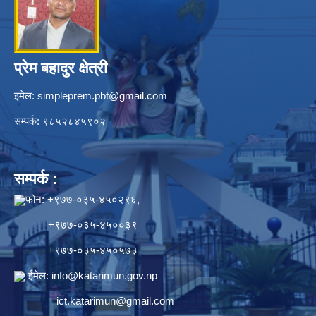
प्रेम बहादुर क्षेत्री
इमेल:
simpleprem.pbt@gmail.com
सम्पर्क: ९८५२८४५९०२
सम्पर्क :
फोन: +९७७-०३५-४५०२९६,
+९७७-०३५-४५००३९
+९७७-०३५-४५०५७३
ईमेल:
info@katarimun.gov.np
ict.katarimun@gmail.com