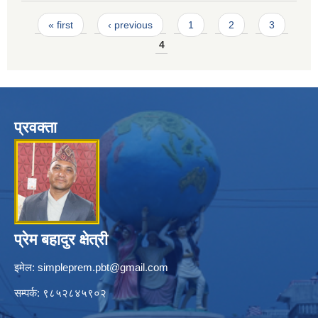
Pages
« first
‹ previous
1
2
3
4
प्रवक्ता
प्रेम बहादुर क्षेत्री
इमेल:
simpleprem.pbt@gmail.com
सम्पर्क: ९८५२८४५९०२