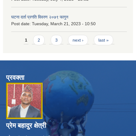
घटना दर्ता प्रगति विवरण २०७९ फागुन
Post date:
Tuesday, March 21, 2023 - 10:50
Pages
1
2
3
next ›
last »
प्रवक्ता
प्रेम बहादुर क्षेत्री