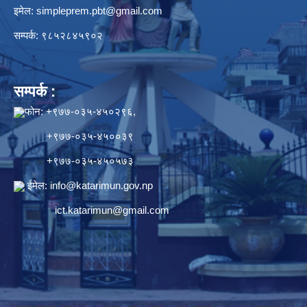
इमेल:
simpleprem.pbt@gmail.com
सम्पर्क: ९८५२८४५९०२
सम्पर्क :
फोन: +९७७-०३५-४५०२९६,
+९७७-०३५-४५००३९
+९७७-०३५-४५०५७३
ईमेल:
info@katarimun.gov.np
ict.katarimun@gmail.com