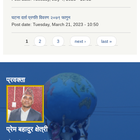
घटना दर्ता प्रगति विवरण २०७९ फागुन
Post date:
Tuesday, March 21, 2023 - 10:50
Pages
1
2
3
next ›
last »
प्रवक्ता
प्रेम बहादुर क्षेत्री