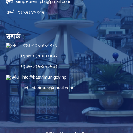
इमेल:
simpleprem.pbt@gmail.com
सम्पर्क: ९८५२८४५९०२
सम्पर्क :
फोन: +९७७-०३५-४५०२९६,
+९७७-०३५-४५००३९
+९७७-०३५-४५०५७३
ईमेल:
info@katarimun.gov.np
ict.katarimun@gmail.com