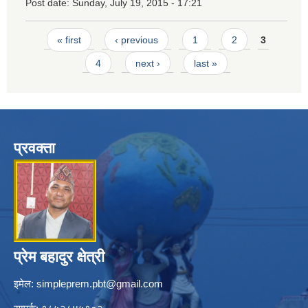
Post date:
Sunday, July 19, 2015 - 17:21
Pages
« first
‹ previous
1
2
3
4
next ›
last »
प्रवक्ता
प्रेम बहादुर क्षेत्री
इमेल:
simpleprem.pbt@gmail.com