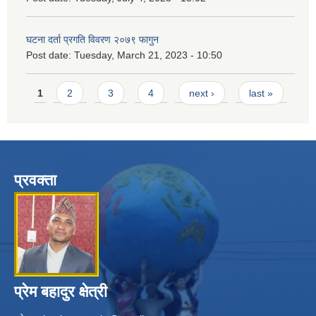
घटना दर्ता प्रगति विवरण २०७९ फागुन
Post date:
Tuesday, March 21, 2023 - 10:50
Pages
1
2
3
4
next ›
last »
प्रवक्ता
प्रेम बहादुर क्षेत्री