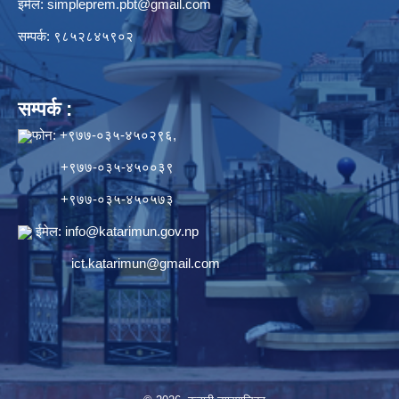
इमेल:
simpleprem.pbt@gmail.com
सम्पर्क: ९८५२८४५९०२
सम्पर्क :
फोन: +९७७-०३५-४५०२९६,
+९७७-०३५-४५००३९
+९७७-०३५-४५०५७३
ईमेल:
info@katarimun.gov.np
ict.katarimun@gmail.com