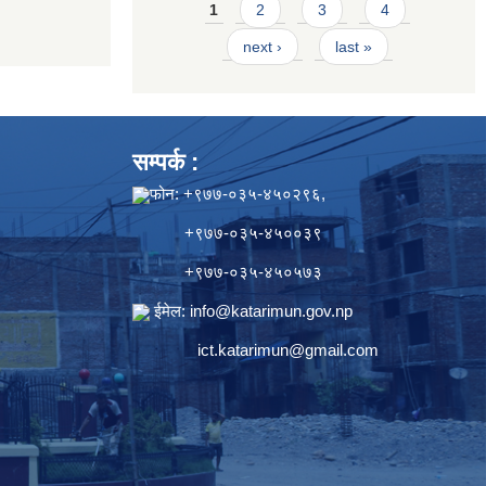
Pages
1
2
3
4
next ›
last »
सम्पर्क :
फोन: +९७७-०३५-४५०२९६,
+९७७-०३५-४५००३९
+९७७-०३५-४५०५७३
ईमेल:
info@katarimun.gov.np
ict.katarimun@gmail.com