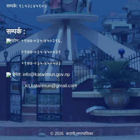
सम्पर्क: ९८५२८४५९०२
सम्पर्क :
फोन: +९७७-०३५-४५०२९६,
+९७७-०३५-४५००३९
+९७७-०३५-४५०५७३
ईमेल:
info@katarimun.gov.np
ict.katarimun@gmail.com
© 2026 कटारी नगरपालिका