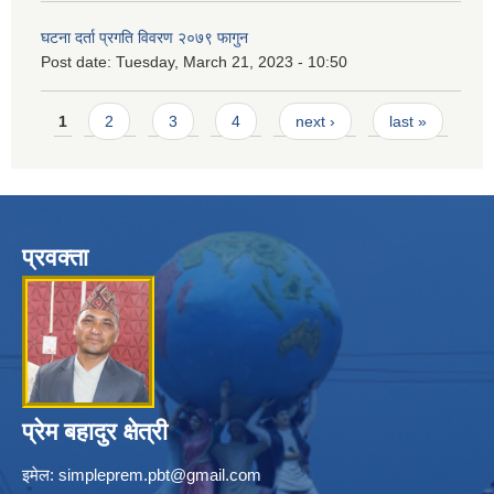
घटना दर्ता प्रगति विवरण २०७९ फागुन
Post date:
Tuesday, March 21, 2023 - 10:50
Pages
1
2
3
4
next ›
last »
प्रवक्ता
प्रेम बहादुर क्षेत्री
इमेल:
simpleprem.pbt@gmail.com