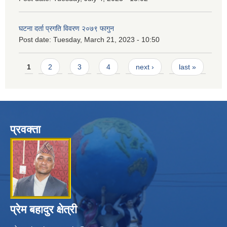
घटना दर्ता प्रगति विवरण २०७९ फागुन
Post date:
Tuesday, March 21, 2023 - 10:50
Pages
1
2
3
4
next ›
last »
प्रवक्ता
प्रेम बहादुर क्षेत्री