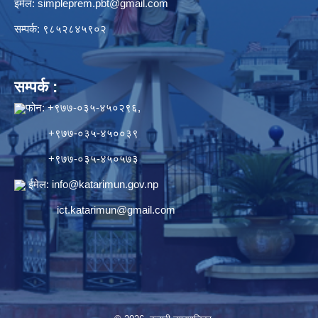
इमेल:
simpleprem.pbt@gmail.com
सम्पर्क: ९८५२८४५९०२
सम्पर्क :
फोन: +९७७-०३५-४५०२९६,
+९७७-०३५-४५००३९
+९७७-०३५-४५०५७३
ईमेल:
info@katarimun.gov.np
ict.katarimun@gmail.com