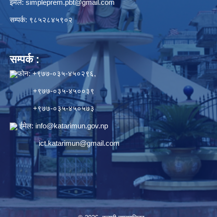
इमेल:
simpleprem.pbt@gmail.com
सम्पर्क: ९८५२८४५९०२
सम्पर्क :
फोन: +९७७-०३५-४५०२९६,
+९७७-०३५-४५००३९
+९७७-०३५-४५०५७३
ईमेल:
info@katarimun.gov.np
ict.katarimun@gmail.com