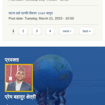
घटना दर्ता प्रगति विवरण २०७९ फागुन
Post date:
Tuesday, March 21, 2023 - 10:50
Pages
1
2
3
4
next ›
last »
प्रवक्ता
प्रेम बहादुर क्षेत्री