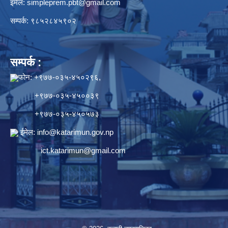
इमेल:
simpleprem.pbt@gmail.com
सम्पर्क: ९८५२८४५९०२
सम्पर्क :
फोन: +९७७-०३५-४५०२९६,
+९७७-०३५-४५००३९
+९७७-०३५-४५०५७३
ईमेल:
info@katarimun.gov.np
ict.katarimun@gmail.com