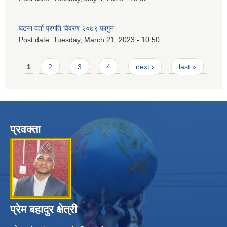
घटना दर्ता प्रगति विवरण २०७९ फागुन
Post date:
Tuesday, March 21, 2023 - 10:50
Pages
1
2
3
4
next ›
last »
प्रवक्ता
प्रेम बहादुर क्षेत्री