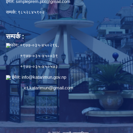
इमेल:
simpleprem.pbt@gmail.com
सम्पर्क: ९८५२८४५९०२
सम्पर्क :
फोन: +९७७-०३५-४५०२९६,
+९७७-०३५-४५००३९
+९७७-०३५-४५०५७३
ईमेल:
info@katarimun.gov.np
ict.katarimun@gmail.com