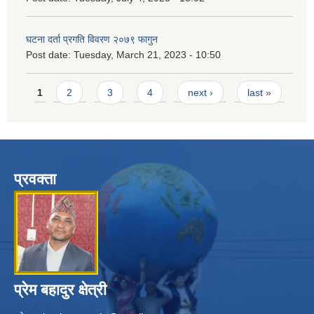
घटना दर्ता प्रगति विवरण २०७९ फागुन
Post date:
Tuesday, March 21, 2023 - 10:50
Pages
1
2
3
4
next ›
last »
प्रवक्ता
प्रेम बहादुर क्षेत्री