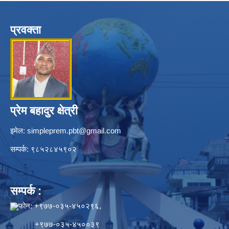
प्रवक्ता
प्रेम बहादुर क्षेत्री
इमेल:
simpleprem.pbt@gmail.com
सम्पर्क: ९८५२८४५९०२
सम्पर्क :
फोन: +९७७-०३५-४५०२९६,
+९७७-०३५-४५००३९