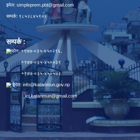
इमेल:
simpleprem.pbt@gmail.com
सम्पर्क: ९८५२८४५९०२
सम्पर्क :
फोन: +९७७-०३५-४५०२९६,
+९७७-०३५-४५००३९
+९७७-०३५-४५०५७३
ईमेल:
info@katarimun.gov.np
ict.katarimun@gmail.com