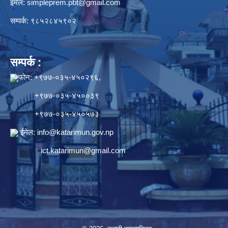
इमेल:
simpleprem.pbt@gmail.com
सम्पर्क: ९८५२८४५९०२
सम्पर्क :
फोन: +९७७-०३५-४५०२९६,
+९७७-०३५-४५००३९
+९७७-०३५-४५०५७३
ईमेल:
info@katarimun.gov.np
ict.katarimun@gmail.com