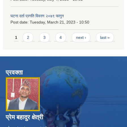
घटना दर्ता प्रगति विवरण २०७९ फागुन
Post date:
Tuesday, March 21, 2023 - 10:50
Pages
1
2
3
4
next ›
last »
प्रवक्ता
प्रेम बहादुर क्षेत्री