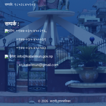
सम्पर्क: ९८५२८४५९०२
सम्पर्क :
फोन: +९७७-०३५-४५०२९६,
+९७७-०३५-४५००३९
+९७७-०३५-४५०५७३
ईमेल:
info@katarimun.gov.np
ict.katarimun@gmail.com
© 2026 कटारी नगरपालिका