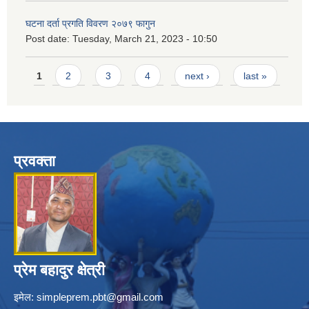
घटना दर्ता प्रगति विवरण २०७९ फागुन
Post date:
Tuesday, March 21, 2023 - 10:50
Pages
1
2
3
4
next ›
last »
प्रवक्ता
प्रेम बहादुर क्षेत्री
इमेल:
simpleprem.pbt@gmail.com