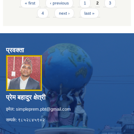
Pages
« first
‹ previous
1
2
3
4
next ›
last »
प्रवक्ता
प्रेम बहादुर क्षेत्री
इमेल:
simpleprem.pbt@gmail.com
सम्पर्क: ९८५२८४५९०२