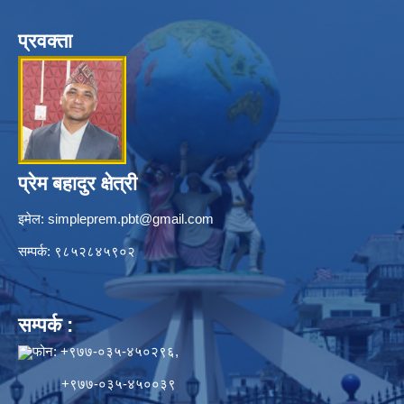
प्रवक्ता
प्रेम बहादुर क्षेत्री
इमेल:
simpleprem.pbt@gmail.com
सम्पर्क: ९८५२८४५९०२
सम्पर्क :
फोन: +९७७-०३५-४५०२९६,
+९७७-०३५-४५००३९