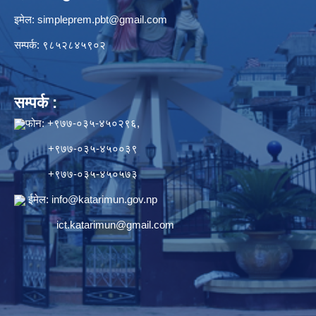
इमेल:
simpleprem.pbt@gmail.com
सम्पर्क: ९८५२८४५९०२
सम्पर्क :
फोन: +९७७-०३५-४५०२९६,
+९७७-०३५-४५००३९
+९७७-०३५-४५०५७३
ईमेल:
info@katarimun.gov.np
ict.katarimun@gmail.com